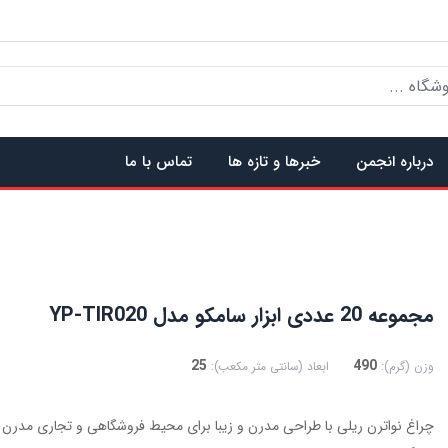
درباره انجمن
خبرها و تازه ها
تماس با ما
مجموعه 20 عددی ابزار سامکو مدل YP-TIR020
25
490
وزن (گرم):
ابعاد (سانتی متر مکعب):
چراغ نواترن ریلی با طراحی مدرن و زیبا برای محیط فروشگاهی و تجاری مدرن