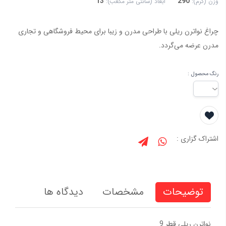
13
290
وزن (گرم):
ابعاد (سانتی متر مکعب):
چراغ نواترن ریلی با طراحی مدرن و زیبا برای محیط فروشگاهی و تجاری
مدرن عرضه می‌گردد.
رنگ محصول :
اشتراک گزاری :
توضیحات
مشخصات
دیدگاه ها
نواترن ريلي قطر 9