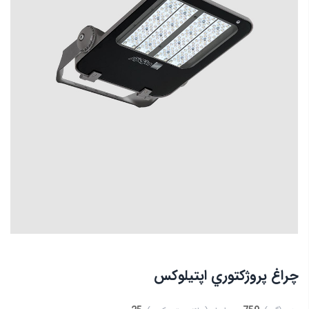
چراغ پروژكتوري اپتيلوكس